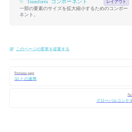
✨ `Transform` コンポーネント
レイアウト
一部の要素のサイズを拡大縮小するためのコンポー
ネント。
このページの変更を提案する
Pager
Previous page
AI との連携
Ne
グローバルコンテ