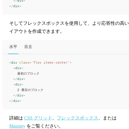
  </
div
>
</
div
>
そしてフレックスボックスを使用して、より応答性の高い
イアウトを作成できます。
水平
垂直
<
div
 class
=
"
flex items-center
"
>
  <
div
>
    最初のブロック
  </
div
>
  <
div
>
    2 番目のブロック
  </
div
>
</
div
>
詳細は
CSS グリッド
、
フレックスボックス
、または
Masonry
をご覧ください。