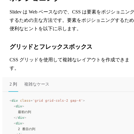
Slidev は Web ベースなので、CSS は要素をポジショニン
するための主な方法です。要素をポジショニングするため
便利なヒントを以下に示します。
グリッドとフレックスボックス
CSS グリッドを使用して複雑なレイアウトを作成できま
す。
2 列
複雑なケース
<
div
 class
=
"
grid grid-cols-2 gap-4
"
>
  <
div
>
    最初の列
  </
div
>
  <
div
>
    2 番目の列