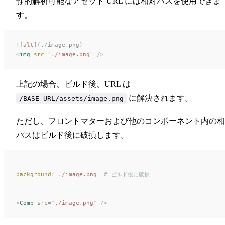
静的解析可能なアセット URL には相対パスを使用できま
す。
![
alt
](
./image.png
)
<
img
 src
=
"
./image.png
"
 />
上記の場合、ビルド後、URL は
に解決されます。
/BASE_URL/assets/image.png
ただし、フロントマターおよび他のコンポーネント内の相
パスはビルド後に破損します。
---
background
:
 ./image.png
  # ビルド後に破損
---
<
Comp
 src
=
"
./image.png
"
 />