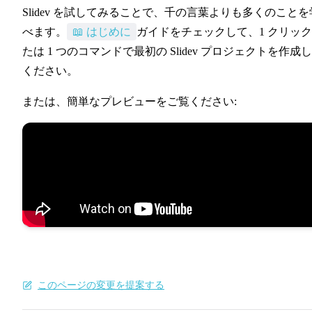
Slidev を試してみることで、千の言葉よりも多くのことを
📖 はじめに
べます。
📖 はじめに
ガイドをチェックして、1 クリッ
たは 1 つのコマンドで最初の Slidev プロジェクトを作成
ください。
または、簡単なプレビューをご覧ください:
このページの変更を提案する