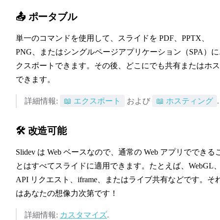
📤 ポータブル
単一のコマンドを使用して、スライドを PDF、PPTX、
PNG、またはシングルページアプリケーション（SPA）に
クスポートできます。その後、どこにでも共有またはホス
できます。
📖 エクスポート
📖 ホスティング
詳細情報:
📖 エクスポート
および
📖 ホスティング
.
🛠 改造可能
Slidev は Web ベースなので、通常の Web アプリでできる
とはすべてスライドに適用できます。たとえば、WebGL
API リクエスト、iframe、またはライブ共有などです。そ
はあなたの想像力次第です！
詳細情報:
カスタマイズ
.