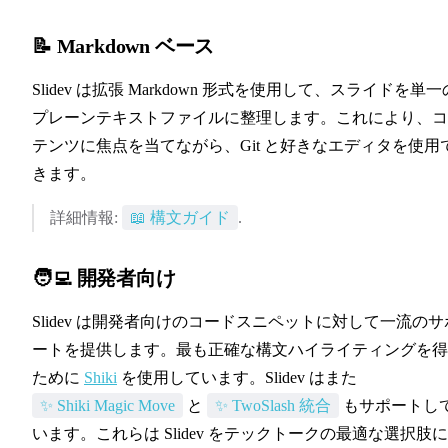
📝 Markdown ベース
Slidev は拡張 Markdown 形式を使用して、スライドを単一
プレーンテキストファイルに整理します。これにより、コ
テンツに焦点を当てながら、Git と好きなエディタを使用
きます。
📖 構文ガイド
詳細情報:
📖 構文ガイド
.
🧑‍💻 開発者向け
Slidev は開発者向けのコードスニペットに対して一流のサ
ートを提供します。最も正確な構文ハイライティングを得
✨ Shiki Magi
ために
Shiki
を使用しています。Slidev はまた
✨ TwoSlash 統合
✨ Shiki Magic Move
と
✨ TwoSlash 統合
もサポートし
います。これらは Slidev をテックトークの最適な選択肢