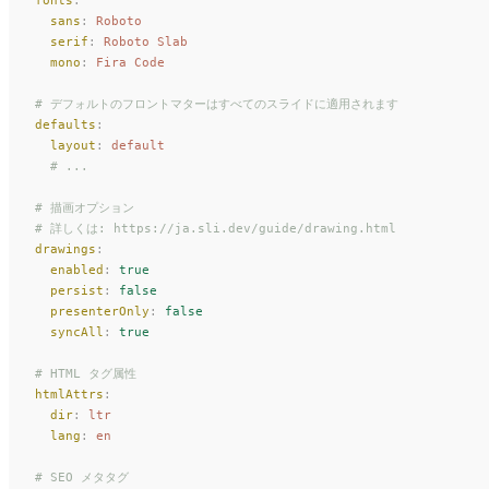
  sans
:
 Roboto
  serif
:
 Roboto Slab
  mono
:
 Fira Code
# デフォルトのフロントマターはすべてのスライドに適用されます
defaults
:
  layout
:
 default
  # ...
# 描画オプション
# 詳しくは: https://ja.sli.dev/guide/drawing.html
drawings
:
  enabled
:
 true
  persist
:
 false
  presenterOnly
:
 false
  syncAll
:
 true
# HTML タグ属性
htmlAttrs
:
  dir
:
 ltr
  lang
:
 en
# SEO メタタグ