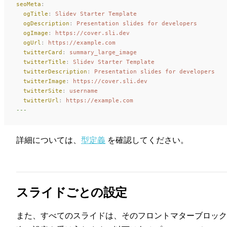
seoMeta
:
  ogTitle
:
 Slidev Starter Template
  ogDescription
:
 Presentation slides for developers
  ogImage
:
 https://cover.sli.dev
  ogUrl
:
 https://example.com
  twitterCard
:
 summary_large_image
  twitterTitle
:
 Slidev Starter Template
  twitterDescription
:
 Presentation slides for developers
  twitterImage
:
 https://cover.sli.dev
  twitterSite
:
 username
  twitterUrl
:
 https://example.com
---
詳細については、
型定義
を確認してください。
スライドごとの設定
また、すべてのスライドは、そのフロントマターブロック