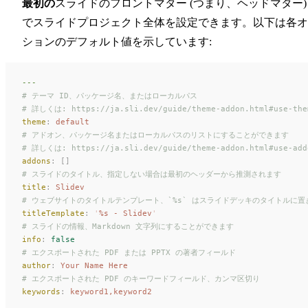
最初の
スライドのフロントマター (つまり、ヘッドマター)
でスライドプロジェクト全体を設定できます。以下は各オ
ションのデフォルト値を示しています:
---
# テーマ ID、パッケージ名、またはローカルパス
# 詳しくは: https://ja.sli.dev/guide/theme-addon.html#use-the
theme
:
 default
# アドオン、パッケージ名またはローカルパスのリストにすることができます
# 詳しくは: https://ja.sli.dev/guide/theme-addon.html#use-add
addons
:
 []
# スライドのタイトル、指定しない場合は最初のヘッダーから推測されます
title
:
 Slidev
# ウェブサイトのタイトルテンプレート、`%s` はスライドデッキのタイトルに
titleTemplate
:
 '
%s - Slidev
'
# スライドの情報、Markdown 文字列にすることができます
info
:
 false
# エクスポートされた PDF または PPTX の著者フィールド
author
:
 Your Name Here
# エクスポートされた PDF のキーワードフィールド、カンマ区切り
keywords
:
 keyword1,keyword2