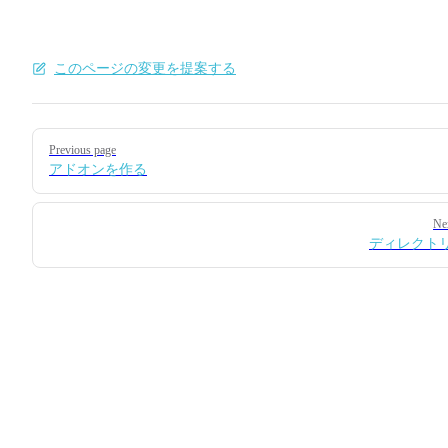
このページの変更を提案する
Pager
Previous page
アドオンを作る
Ne
ディレクト