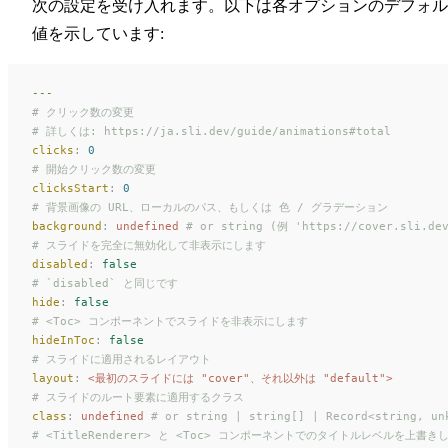
次の設定を受け入れます。以下は各オプションのデフォル
値を示しています:
---
# クリック数の変更
# 詳しくは: https://ja.sli.dev/guide/animations#total
clicks
:
 0
# 開始クリック数の変更
clicksStart
:
 0
# 背景画像の URL、ローカルのパス、もしくは 色 / グラデーション
background
:
 undefined
 # or string (例 'https://cover.sli.de
# スライドを完全に無効化して非表示にします
disabled
:
 false
# `disabled` と同じです
hide
:
 false
# <Toc> コンポーネントでスライドを非表示にします
hideInToc
:
 false
# スライドに適用されるレイアウト
layout
:
 <最初のスライドには "cover"、それ以外は "default">
# スライドのルート要素に適用するクラス
class
:
 undefined
 # or string | string[] | Record<string, un
# <TitleRenderer> と <Toc> コンポーネントでのタイトルレベルを上書き