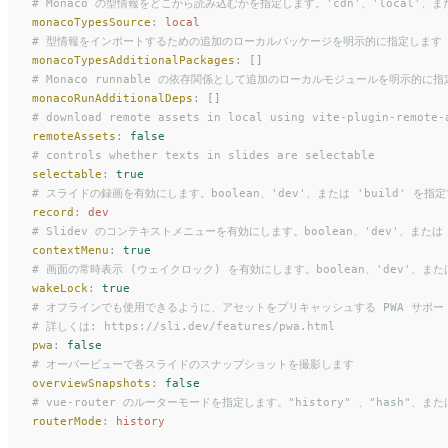
# Monaco の型情報をどこから読み込むかを指定します。'cdn'、'local'、ま
monacoTypesSource
:
 local
# 型情報をインポートするための追加のローカルパッケージを明示的に指定します
monacoTypesAdditionalPackages
:
 []
# Monaco runnable の依存関係として追加のローカルモジュールを明示的に
monacoRunAdditionalDeps
:
 []
# download remote assets in local using vite-plugin-remote-
remoteAssets
:
 false
# controls whether texts in slides are selectable
selectable
:
 true
# スライドの録画を有効にします。boolean、'dev'、または 'build' を指
record
:
 dev
# Slidev のコンテキストメニューを有効にします。boolean、'dev'、または 
contextMenu
:
 true
# 画面の常時表示 (ウェイクロック) を有効にします。boolean、'dev'、または
wakeLock
:
 true
# オフラインでも使用できるように、アセットをプリキャッシュする PWA サポートを有
# 詳しくは: https://sli.dev/features/pwa.html
pwa
:
 false
# オーバービューで各スライドのスナップショットを撮影します
overviewSnapshots
:
 false
# vue-router のルーターモードを指定します。"history" 、"hash"、また
routerMode
:
 history