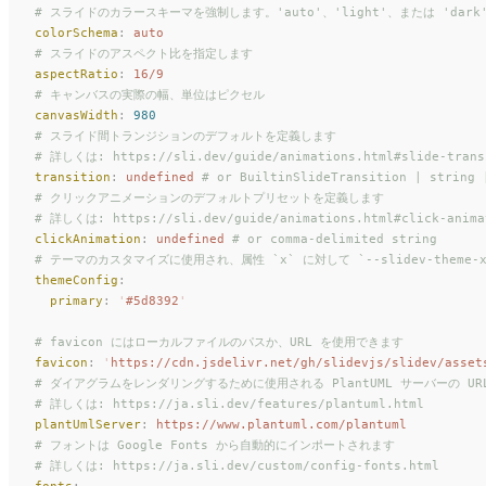
# スライドのカラースキーマを強制します。'auto'、'light'、または 'dar
colorSchema
:
 auto
# スライドのアスペクト比を指定します
aspectRatio
:
 16/9
# キャンバスの実際の幅、単位はピクセル
canvasWidth
:
 980
# スライド間トランジションのデフォルトを定義します
# 詳しくは: https://sli.dev/guide/animations.html#slide-trans
transition
:
 undefined
 # or BuiltinSlideTransition | string 
# クリックアニメーションのデフォルトプリセットを定義します
# 詳しくは: https://sli.dev/guide/animations.html#click-anima
clickAnimation
:
 undefined
 # or comma-delimited string
# テーマのカスタマイズに使用され、属性 `x` に対して `--slidev-them
themeConfig
:
  primary
:
 '
#5d8392
'
# favicon にはローカルファイルのパスか、URL を使用できます
favicon
:
 '
https://cdn.jsdelivr.net/gh/slidevjs/slidev/asset
# ダイアグラムをレンダリングするために使用される PlantUML サーバーの UR
# 詳しくは: https://ja.sli.dev/features/plantuml.html
plantUmlServer
:
 https://www.plantuml.com/plantuml
# フォントは Google Fonts から自動的にインポートされます
# 詳しくは: https://ja.sli.dev/custom/config-fonts.html
fonts
: