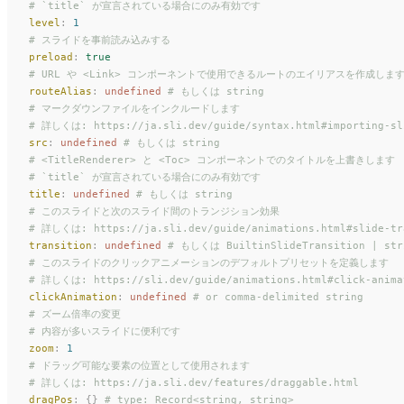
# `title` が宣言されている場合にのみ有効です
level
:
 1
# スライドを事前読み込みする
preload
:
 true
# URL や <Link> コンポーネントで使用できるルートのエイリアスを作成しま
routeAlias
:
 undefined
 # もしくは string
# マークダウンファイルをインクルードします
# 詳しくは: https://ja.sli.dev/guide/syntax.html#importing-sl
src
:
 undefined
 # もしくは string
# <TitleRenderer> と <Toc> コンポーネントでのタイトルを上書きします
# `title` が宣言されている場合にのみ有効です
title
:
 undefined
 # もしくは string
# このスライドと次のスライド間のトランジション効果
# 詳しくは: https://ja.sli.dev/guide/animations.html#slide-tr
transition
:
 undefined
 # もしくは BuiltinSlideTransition | stri
# このスライドのクリックアニメーションのデフォルトプリセットを定義します
# 詳しくは: https://sli.dev/guide/animations.html#click-anima
clickAnimation
:
 undefined
 # or comma-delimited string
# ズーム倍率の変更
# 内容が多いスライドに便利です
zoom
:
 1
# ドラッグ可能な要素の位置として使用されます
# 詳しくは: https://ja.sli.dev/features/draggable.html
dragPos
:
 {}
 # type: Record<string, string>