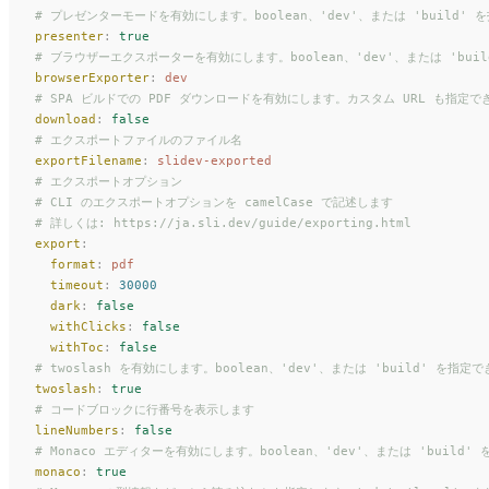
# プレゼンターモードを有効にします。boolean、'dev'、または 'build' 
presenter
:
 true
# ブラウザーエクスポーターを有効にします。boolean、'dev'、または 'bui
browserExporter
:
 dev
# SPA ビルドでの PDF ダウンロードを有効にします。カスタム URL も指定で
download
:
 false
# エクスポートファイルのファイル名
exportFilename
:
 slidev-exported
# エクスポートオプション
# CLI のエクスポートオプションを camelCase で記述します
# 詳しくは: https://ja.sli.dev/guide/exporting.html
export
:
  format
:
 pdf
  timeout
:
 30000
  dark
:
 false
  withClicks
:
 false
  withToc
:
 false
# twoslash を有効にします。boolean、'dev'、または 'build' を指定
twoslash
:
 true
# コードブロックに行番号を表示します
lineNumbers
:
 false
# Monaco エディターを有効にします。boolean、'dev'、または 'build'
monaco
:
 true