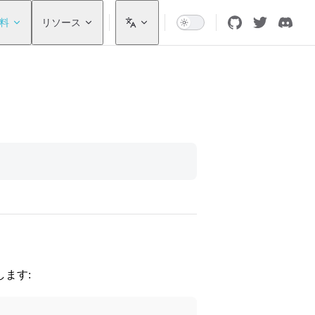
料
リソース
ます: