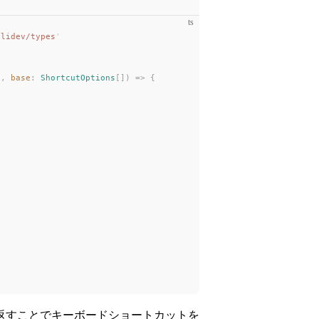
ts
slidev/types
'
s
,
base
: 
ShortcutOptions
[])
 =>
 {
返すことでキーボードショートカットを