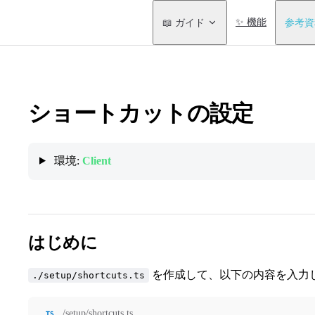
Main Navigation
📖 ガイド
✨ 機能
参考資
ショートカットの設定
環境:
Client
はじめに
を作成して、以下の内容を入力し
./setup/shortcuts.ts
./setup/shortcuts.ts