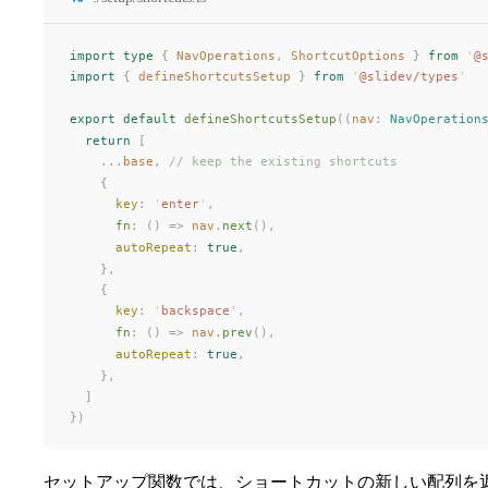
import
 type
 {
NavOperations
,
ShortcutOptions
 }
 from
 '
@
import
 {
defineShortcutsSetup
 }
 from
 '
@slidev/types
'
export
 default
defineShortcutsSetup
((
nav
: 
NavOperation
  return
 [
    ...
base
,
 // keep the existing shortcuts
    {
key
: 
'
enter
'
,
fn
: () => 
nav
.
next
(),
autoRepeat
: 
true
,
    },
    {
key
: 
'
backspace
'
,
fn
: () => 
nav
.
prev
(),
autoRepeat
: 
true
,
    },
  ]
})
セットアップ関数では、ショートカットの新しい配列を