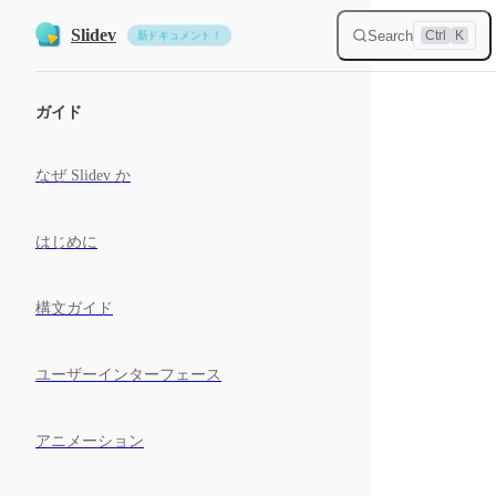
Skip to content
Slidev
Search
Ctrl
K
新ドキュメント！
Sidebar Navigation
ガイド
なぜ Slidev か
はじめに
構文ガイド
ユーザーインターフェース
アニメーション