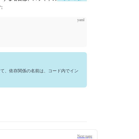
:
yaml
て、依存関係の名前は、コード内でイン
Next page