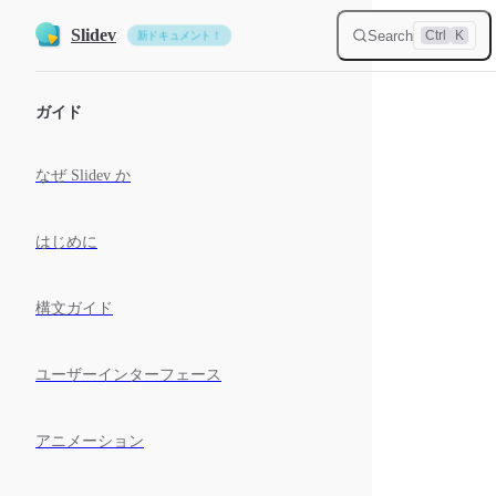
Skip to content
Slidev
Search
Ctrl
K
新ドキュメント！
Sidebar Navigation
ガイド
なぜ Slidev か
はじめに
構文ガイド
ユーザーインターフェース
アニメーション