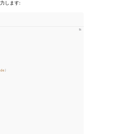
力します:
ts
t
ode
)