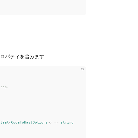
ロパティを含みます:
ts
prop.
rtial
<
CodeToHastOptions
>) => 
string