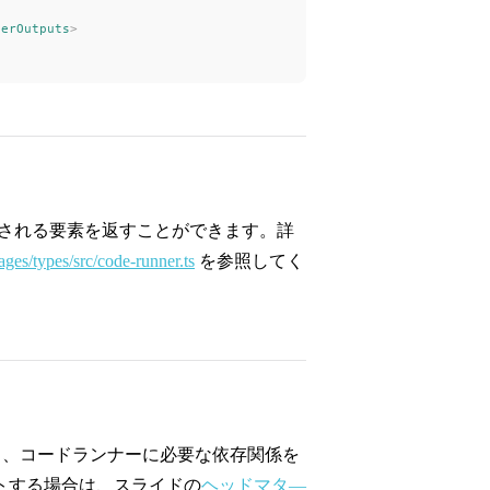
nerOutputs
>
トされる要素を返すことができます。詳
ages/types/src/code-runner.ts
を参照してく
キャンし、コードランナーに必要な依存関係を
トする場合は、スライドの
ヘッドマタ―