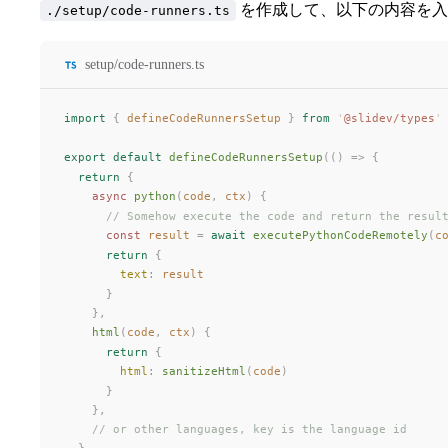
を作成して、以下の内容を入
./setup/code-runners.ts
setup/code-runners.ts
import
 {
defineCodeRunnersSetup
 }
 from
 '
@slidev/types
'
export
 default
defineCodeRunnersSetup
(()
 =>
 {
  return
 {
    async
python
(
code
, 
ctx
) {
      // Somehow execute the code and return the resul
      const 
result
 =
 await
executePythonCodeRemotely
(
c
      return
 {
text
: 
result
      }
    },
html
(
code
, 
ctx
) {
      return
 {
html
: 
sanitizeHtml
(
code
)
      }
    },
    // or other languages, key is the language id
  }