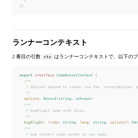
})
ランナーコンテキスト
2 番目の引数
はランナーコンテキストで、以下のプ
ctx
export
 interface
CodeRunnerContext
 {
  /**
   * Options passed to runner via the `runnerOptions` 
   */
options
: 
Record
<
string
, 
unknown
>
  /**
   * Highlight code with shiki.
   */
highlight
: (
code
: 
string
, 
lang
: 
string
, 
options
?
: 
Pa
  /**
   * Use (other) code runner to run code.