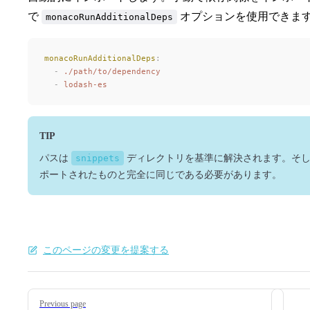
で
オプションを使用できます
monacoRunAdditionalDeps
monacoRunAdditionalDeps
:
  -
 ./path/to/dependency
  -
 lodash-es
TIP
パスは
snippets
ディレクトリを基準に解決されます。そし
ポートされたものと完全に同じである必要があります。
このページの変更を提案する
Pager
Previous page