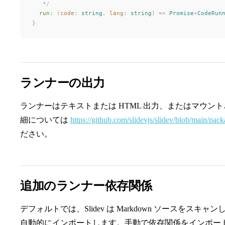
   */
run
: (
code
: 
string
, 
lang
: 
string
) => 
Promise
<
CodeRun
}
ランナーの出力
ランナーはテキストまたは HTML 出力、またはマウン
細については
https://github.com/slidevjs/slidev/blob/main/pack
ださい。
追加のランナー依存関係
デフォルトでは、Slidev は Markdown ソースをス
自動的にインポートします。手動で依存関係をインポー