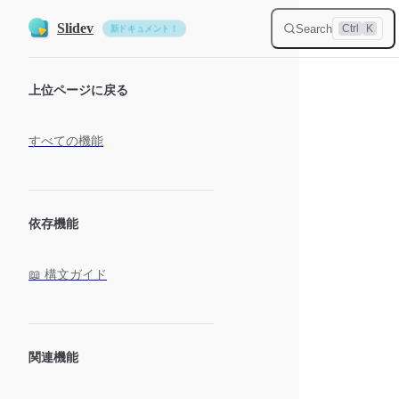
Skip to content
Slidev
Search
Ctrl
K
新ドキュメント！
Sidebar Navigation
上位ページに戻る
すべての機能
依存機能
📖 構文ガイド
関連機能