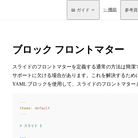
Main Navigation
📖 ガイド
✨ 機能
参考資
ブロック フロントマター
スライドのフロントマターを定義する通常の方法は簡潔
サポートに欠ける場合があります。これを解決するため
YAML ブロックを使用して、スライドのフロントマター
---
theme
:
 default
---
#
 スライド 1
---